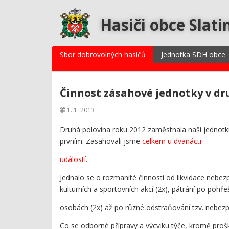
Hasiči obce Slati
Sbor dobrovolných hasičů
Jednotka SDH obce
Činnost zásahové jednotky v dr
1. 1. 2013
Druhá polovina roku 2012 zaměstnala naši jednotku 
prvním. Zasahovali jsme
celkem u dvanácti
událostí
.
Jednalo se o rozmanité činnosti od likvidace nebez
kulturních a sportovních akcí (2x), pátrání po pohř
osobách (2x) až po různé odstraňování tzv. nebez
Co se odborné přípravy a výcviku týče, kromě prošk