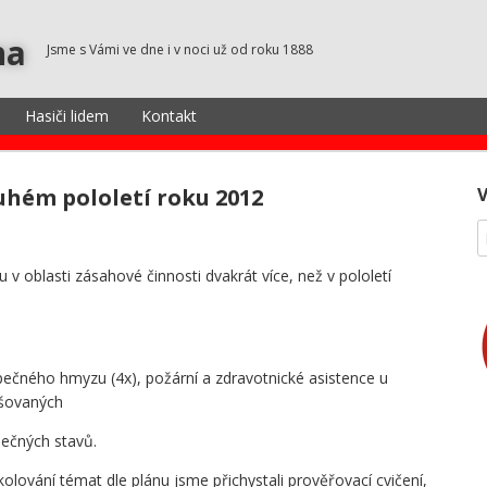
na
Jsme s Vámi ve dne i v noci už od roku 1888
Hasiči lidem
Kontakt
uhém pololetí roku 2012
v oblasti zásahové činnosti dvakrát více, než v pololetí
pečného hmyzu (4x), požární a zdravotnické asistence u
ešovaných
pečných stavů.
olování témat dle plánu jsme přichystali prověřovací cvičení,