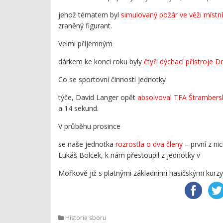
jehož tématem byl
simulovaný požár ve věži místn
zraněný figurant.
Velmi příjemným
dárkem ke konci roku byly
čtyři dýchací přístroje 
Co se sportovní činnosti jednotky
týče, David Langer opět
absolvoval TFA Štrambers
a 14 sekund.
V průběhu prosince
se naše jednotka
rozrostla o dva členy
– první z ni
Lukáš Bolcek, k nám přestoupil z jednotky v
Mořkově již s platnými základními hasičskými kur
Historie sboru