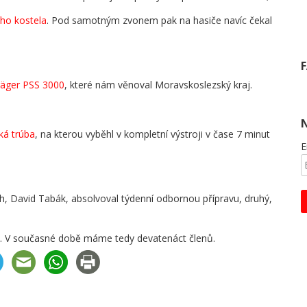
ího kostela
. Pod samotným zvonem pak na hasiče navíc čekal
Dräger PSS 3000
, které nám věnoval Moravskoslezský kraj.
ká trúba
, na kterou vyběhl v kompletní výstroji v čase 7 minut
E
ch, David Tabák, absolvoval týdenní odbornou přípravu, druhý,
zy. V současné době máme tedy devatenáct členů.