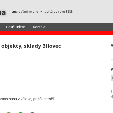
na
Jsme s Vámi ve dne i v noci už od roku 1888
Hasiči lidem
Kontakt
objekty, sklady Bílovec
F
d
 ponechána v záloze, požár neměl