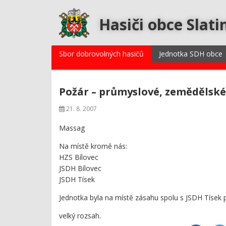
Hasiči obce Slati
Sbor dobrovolných hasičů
Jednotka SDH obce
Požár – průmyslové, zemědělské 
21. 8. 2007
Massag
Na místě kromě nás:
HZS Bílovec
JSDH Bílovec
JSDH Tísek
Jednotka byla na místě zásahu spolu s JSDH Tísek
velký rozsah.