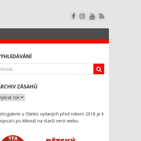
VYHLEDÁVÁNÍ
ARCHIV ZÁSAHŮ
otogalerie u článků vydaných před rokem 2018 je k
ispozici
po kliknutí na starší verzi webu
.