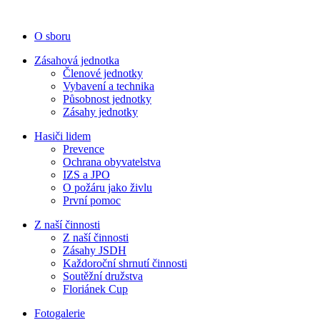
O sboru
Zásahová jednotka
Členové jednotky
Vybavení a technika
Působnost jednotky
Zásahy jednotky
Hasiči lidem
Prevence
Ochrana obyvatelstva
IZS a JPO
O požáru jako živlu
První pomoc
Z naší činnosti
Z naší činnosti
Zásahy JSDH
Každoroční shrnutí činnosti
Soutěžní družstva
Floriánek Cup
Fotogalerie