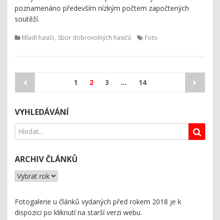
poznamenáno především nízkým počtem započtených
soutěží.
Mladí hasiči
,
Sbor dobrovolných hasičů
Foto
Stránkování
1
2
3
…
14
příspěvků
VYHLEDÁVÁNÍ
ARCHIV ČLÁNKŮ
Fotogalerie u článků vydaných před rokem 2018 je k
dispozici
po kliknutí na starší verzi webu
.