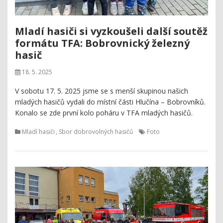
Mladí hasiči si vyzkoušeli další soutěž
formátu TFA: Bobrovnický železný
hasič
18. 5. 2025
V sobotu 17. 5. 2025 jsme se s menší skupinou našich
mladých hasičů vydali do místní části Hlučína – Bobrovníků.
Konalo se zde první kolo poháru v TFA mladých hasičů.
Mladí hasiči
,
Sbor dobrovolných hasičů
Foto