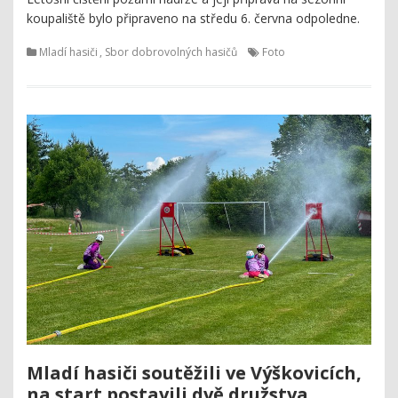
koupaliště bylo připraveno na středu 6. června odpoledne.
Mladí hasiči
,
Sbor dobrovolných hasičů
Foto
Mladí hasiči soutěžili ve Výškovicích,
na start postavili dvě družstva