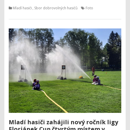
Mladí hasiči
,
Sbor dobrovolných hasičů
Foto
Mladí hasiči zahájili nový ročník ligy
Floriánek Cup čtvrtým místem v