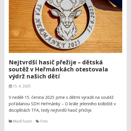
Nejtvrdší hasič přežije – dětská
soutěž v Heřmánkách otestovala
výdrž našich dětí
15. 6. 2025
V neděli 15. června 2025 jsme s dětmi vyrazili na soutěž
pořádanou SDH Heřmánky – O krále jelenního kolbiště v
disciplínách TFA, tedy nejtvrdší hasič přežije.
Mladí hasiči
Foto