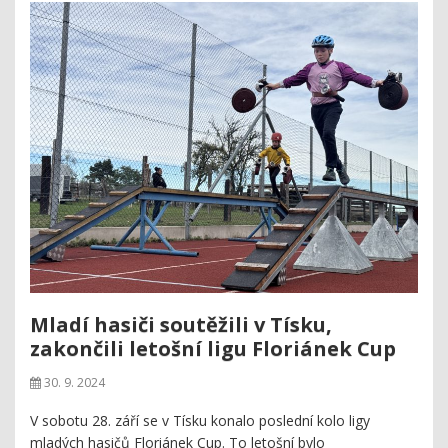
Mladí hasiči soutěžili v Tísku,
zakončili letošní ligu Floriánek Cup
30. 9. 2024
V sobotu 28. září se v Tísku konalo poslední kolo ligy
mladých hasičů Floriánek Cup. To letošní bylo