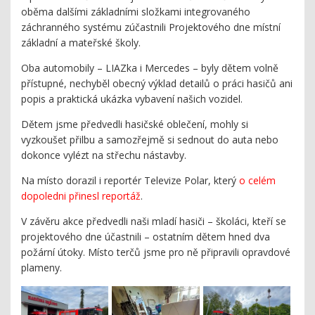
oběma dalšími základními složkami integrovaného
záchranného systému zúčastnili Projektového dne místní
základní a mateřské školy.
Oba automobily – LIAZka i Mercedes – byly dětem volně
přístupné, nechyběl obecný výklad detailů o práci hasičů ani
popis a praktická ukázka vybavení našich vozidel.
Dětem jsme předvedli hasičské oblečení, mohly si
vyzkoušet přilbu a samozřejmě si sednout do auta nebo
dokonce vylézt na střechu nástavby.
Na místo dorazil i reportér Televize Polar, který
o celém
dopoledni přinesl reportáž
.
V závěru akce předvedli naši mladí hasiči – školáci, kteří se
projektového dne účastnili – ostatním dětem hned dva
požární útoky. Místo terčů jsme pro ně připravili opravdové
plameny.