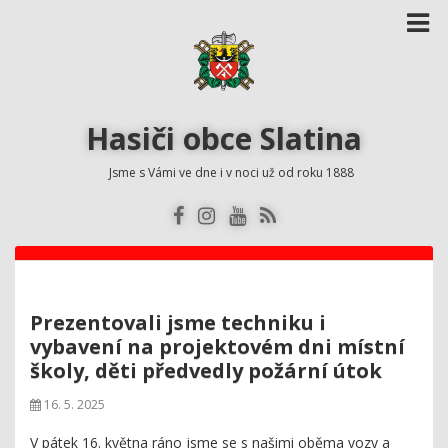
Hasiči obce Slatina
Jsme s Vámi ve dne i v noci už od roku 1888
Prezentovali jsme techniku i
vybavení na projektovém dni místní
školy, děti předvedly požární útok
16. 5. 2025
V pátek 16. května ráno jsme se s našimi oběma vozy a