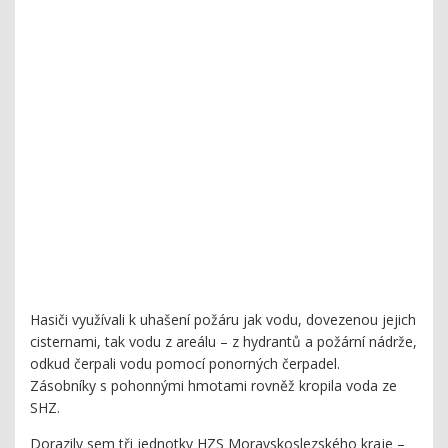
Hasiči využívali k uhašení požáru jak vodu, dovezenou jejich
cisternami, tak vodu z areálu – z hydrantů a požární nádrže,
odkud čerpali vodu pomocí ponorných čerpadel.
Zásobníky s pohonnými hmotami rovněž kropila voda ze
SHZ.
Dorazily sem tři jednotky HZS Moravskoslezského kraje –