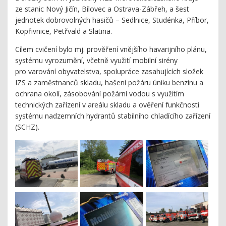
ze stanic Nový Jičín, Bílovec a Ostrava-Zábřeh, a šest
jednotek dobrovolných hasičů – Sedlnice, Studénka, Příbor,
Kopřivnice, Petřvald a Slatina.
Cílem cvičení bylo mj. prověření vnějšího havarijního plánu,
systému vyrozumění, včetně využití mobilní sirény
pro varování obyvatelstva, spolupráce zasahujících složek
IZS a zaměstnanců skladu, hašení požáru úniku benzínu a
ochrana okolí, zásobování požární vodou s využitím
technických zařízení v areálu skladu a ověření funkčnosti
systému nadzemních hydrantů stabilního chladícího zařízení
(SCHZ).