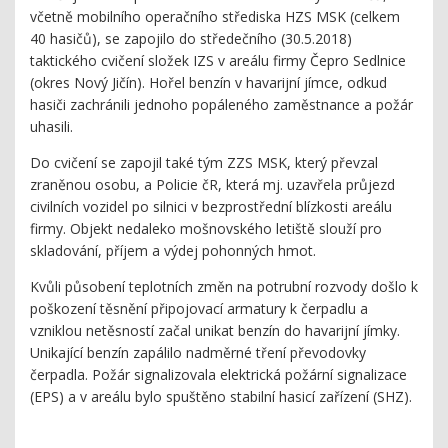
včetně mobilního operačního střediska HZS MSK (celkem
40 hasičů), se zapojilo do středečního (30.5.2018)
taktického cvičení složek IZS v areálu firmy Čepro Sedlnice
(okres Nový Jičín). Hořel benzín v havarijní jímce, odkud
hasiči zachránili jednoho popáleného zaměstnance a požár
uhasili.
Do cvičení se zapojil také tým ZZS MSK, který převzal
zraněnou osobu, a Policie čR, která mj. uzavřela průjezd
civilních vozidel po silnici v bezprostřední blízkosti areálu
firmy. Objekt nedaleko mošnovského letiště slouží pro
skladování, příjem a výdej pohonných hmot.
Kvůli působení teplotních změn na potrubní rozvody došlo k
poškození těsnění připojovací armatury k čerpadlu a
vzniklou netěsností začal unikat benzín do havarijní jímky.
Unikající benzín zapálilo nadměrné tření převodovky
čerpadla. Požár signalizovala elektrická požární signalizace
(EPS) a v areálu bylo spuštěno stabilní hasicí zařízení (SHZ).