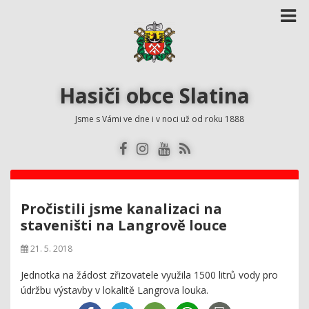
Hasiči obce Slatina
Jsme s Vámi ve dne i v noci už od roku 1888
Pročistili jsme kanalizaci na
staveništi na Langrově louce
21. 5. 2018
Jednotka na žádost zřizovatele využila 1500 litrů vody pro
údržbu výstavby v lokalitě Langrova louka.