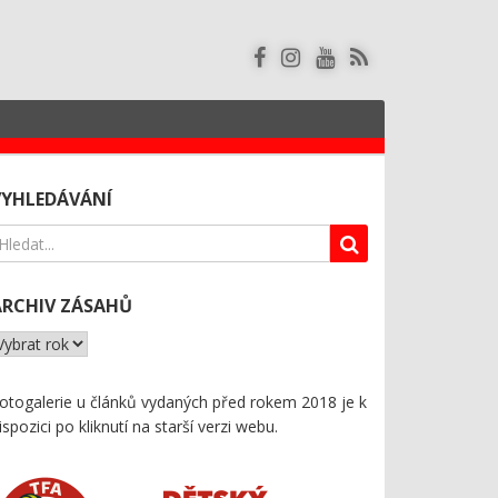
VYHLEDÁVÁNÍ
ARCHIV ZÁSAHŮ
otogalerie u článků vydaných před rokem 2018 je k
ispozici
po kliknutí na starší verzi webu
.