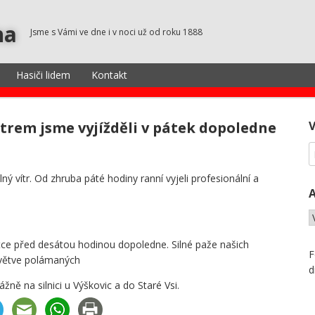
na
Jsme s Vámi ve dne i v noci už od roku 1888
Hasiči lidem
Kontakt
trem jsme vyjížděli v pátek dopoledne
ý vítr. Od zhruba páté hodiny ranní vyjeli profesionální a
tce před desátou hodinou dopoledne. Silné paže našich
F
 větve polámaných
d
ně na silnici u Výškovic a do Staré Vsi.