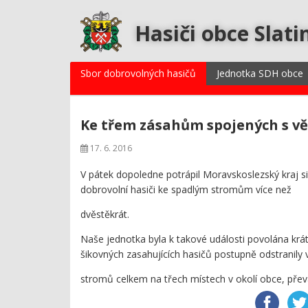
Hasiči obce Slati
Sbor dobrovolných hasičů
Jednotka SDH obce
Ke třem zásahům spojených s vě
17. 6. 2016
V pátek dopoledne potrápil Moravskoslezský kraj siln
dobrovolní hasiči ke spadlým stromům více než
dvěstěkrát.
Naše jednotka byla k takové události povolána krá
šikovných zasahujících hasičů postupně odstranily
stromů celkem na třech místech v okolí obce, převáž