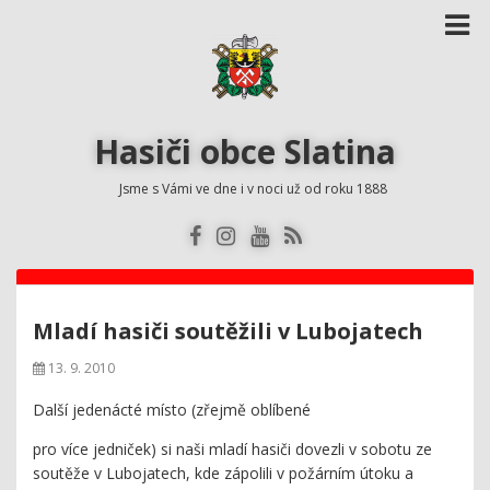
Hasiči obce Slatina
Jsme s Vámi ve dne i v noci už od roku 1888
Mladí hasiči soutěžili v Lubojatech
13. 9. 2010
Další jedenácté místo (zřejmě oblíbené
pro více jedniček) si naši mladí hasiči dovezli v sobotu ze
soutěže v Lubojatech, kde zápolili v požárním útoku a