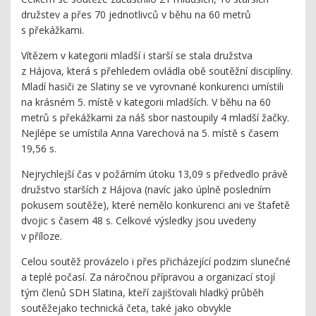
družstev a přes 70 jednotlivců v běhu na 60 metrů
s překážkami.
Vítězem v kategorii mladší i starší se stala družstva
z Hájova, která s přehledem ovládla obě soutěžní disciplíny.
Mladí hasiči ze Slatiny se ve vyrovnané konkurenci umístili
na krásném 5. místě v kategorii mladších. V běhu na 60
metrů s překážkami za náš sbor nastoupily 4 mladší žačky.
Nejlépe se umístila Anna Varechová na 5. místě s časem
19,56 s.
Nejrychlejší čas v požárním útoku 13,09 s předvedlo právě
družstvo starších z Hájova (navíc jako úplně posledním
pokusem soutěže), které nemělo konkurenci ani ve štafetě
dvojic s časem 48 s. Celkové výsledky jsou uvedeny
v příloze.
Celou soutěž provázelo i přes přicházející podzim slunečné
a teplé počasí. Za náročnou přípravou a organizací stojí
tým členů SDH Slatina, kteří zajišťovali hladký průběh
soutěžejako technická četa, také jako obvykle