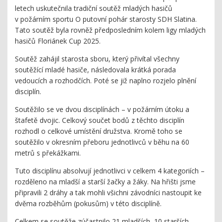
letech uskutečnila tradiční soutěž mladých hasičů
v požárním sportu O putovní pohár starosty SDH Slatina.
Tato soutěž byla rovněž předposledním kolem ligy mladých
hasičů Floriánek Cup 2025.
Soutěž zahájil starosta sboru, který přivítal všechny
soutěžící mladé hasiče, následovala krátká porada
vedoucích a rozhodčích. Poté se již naplno rozjelo plnění
disciplín.
Soutěžilo se ve dvou disciplínách – v požárním útoku a
štafetě dvojic. Celkový součet bodů z těchto disciplín
rozhodl o celkové umístění družstva. Kromě toho se
soutěžilo v okresním přeboru jednotlivců v běhu na 60
metrů s překážkami.
Tuto disciplínu absolvují jednotlivci v celkem 4 kategoriích –
rozděleno na mladší a starší žačky a žáky. Na hřišti jsme
připravili 2 dráhy a tak mohli všichni závodníci nastoupit ke
dvěma rozběhům (pokusům) v této disciplíně.
Celkem se soutěže zúčastnilo 21 mladších, 10 starších