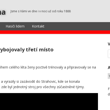
na
Jsme s Vámi ve dne i v noci už od roku 1888
Hasiči lidem
Kontakt
vybojovaly třetí místo
ěhem celého léta ženy poctivě trénovaly a připravovaly se na
t a vyrazily si zazávodit do Strahovic, kde se konala
de byl jednotný stroj pro všechny zúčastněné týmy.
F
d