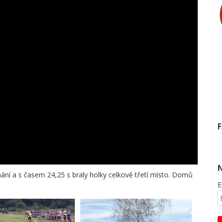
ání a s časem 24,25 s braly holky celkově třetí místo. Domů
E