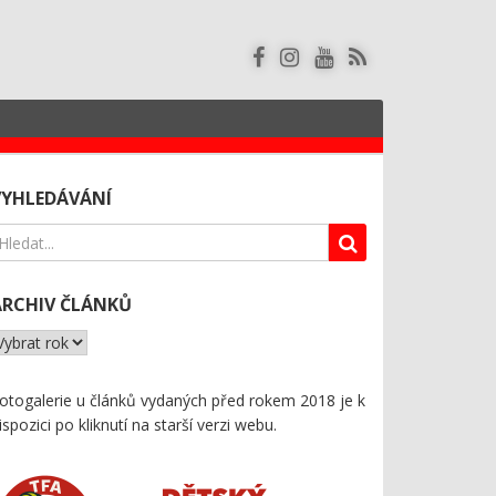
VYHLEDÁVÁNÍ
ARCHIV ČLÁNKŮ
otogalerie u článků vydaných před rokem 2018 je k
ispozici
po kliknutí na starší verzi webu
.