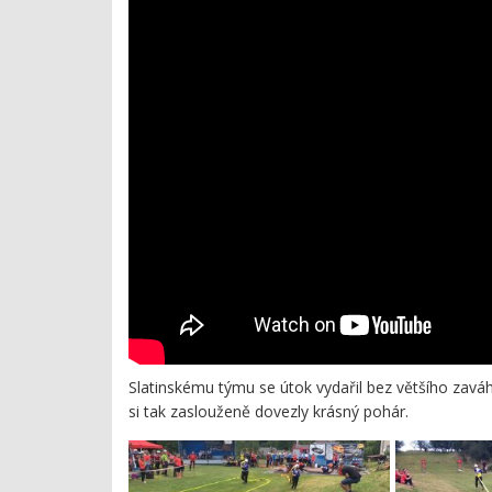
Slatinskému týmu se útok vydařil bez většího zaváh
si tak zaslouženě dovezly krásný pohár.