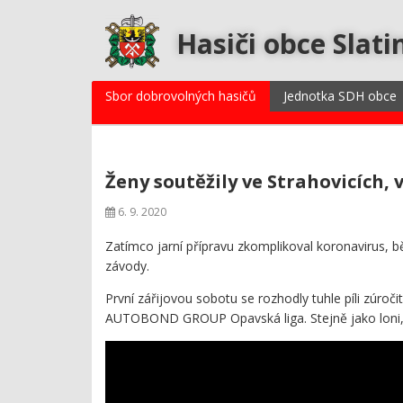
Hasiči obce Slati
Sbor dobrovolných hasičů
Jednotka SDH obce
Ženy soutěžily ve Strahovicích, 
6. 9. 2020
Zatímco jarní přípravu zkomplikoval koronavirus, b
závody.
První zářijovou sobotu se rozhodly tuhle píli zúroči
AUTOBOND GROUP Opavská liga. Stejně jako loni, z