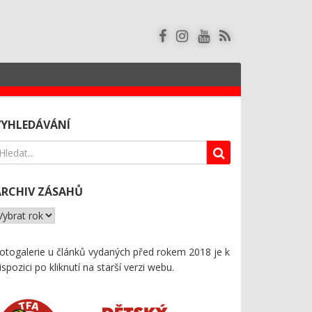
VYHLEDÁVÁNÍ
ARCHIV ZÁSAHŮ
otogalerie u článků vydaných před rokem 2018 je k
ispozici
po kliknutí na starší verzi webu
.