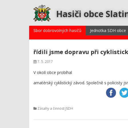
Hasiči obce Slati
Sbor dobrovolných hasičů
Jednotka SDH obce
řídili jsme dopravu při cyklisti
7. 5. 2017
V okolí obce probíhal
amatérský cyklistický závod. Společně s policisty jsm
Zásahy a činnost JSDH