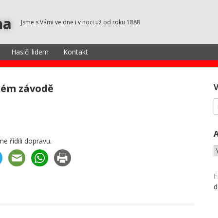
na
Jsme s Vámi ve dne i v noci už od roku 1888
Hasiči lidem
Kontakt
ckém závodě
e řídili dopravu.
F
d