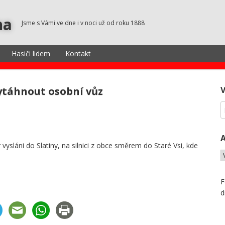
na
Jsme s Vámi ve dne i v noci už od roku 1888
Hasiči lidem
Kontakt
táhnout osobní vůz
vysláni do Slatiny, na silnici z obce směrem do Staré Vsi, kde
F
d