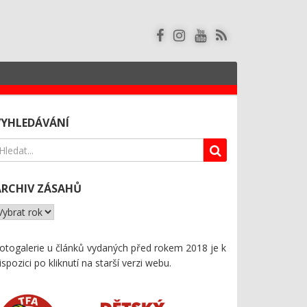
VYHLEDÁVÁNÍ
ARCHIV ZÁSAHŮ
otogalerie u článků vydaných před rokem 2018 je k
ispozici
po kliknutí na starší verzi webu
.