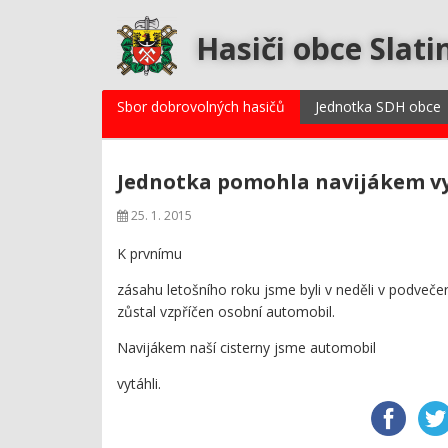
Hasiči obce Slati
Sbor dobrovolných hasičů
Jednotka SDH obce
Jednotka pomohla navijákem vy
25. 1. 2015
K prvnímu
zásahu letošního roku jsme byli v neděli v podvečer 
zůstal vzpříčen osobní automobil.
Navijákem naší cisterny jsme automobil
vytáhli.