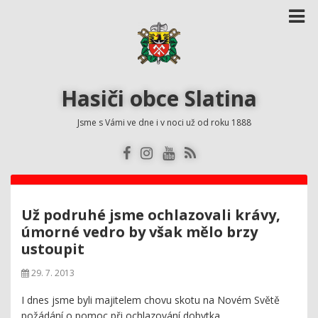
Hasiči obce Slatina
Jsme s Vámi ve dne i v noci už od roku 1888
Už podruhé jsme ochlazovali krávy,
úmorné vedro by však mělo brzy
ustoupit
29. 7. 2013
I dnes jsme byli majitelem chovu skotu na Novém Světě
požádání o pomoc při ochlazování dobytka.