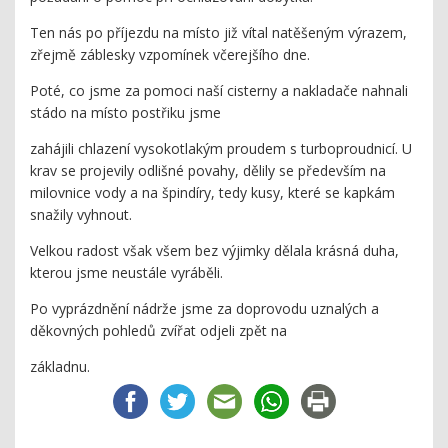
Ten nás po příjezdu na místo již vítal natěšeným výrazem,
zřejmě záblesky vzpomínek včerejšího dne.
Poté, co jsme za pomoci naší cisterny a nakladače nahnali
stádo na místo postřiku jsme
zahájili chlazení vysokotlakým proudem s turboproudnicí. U
krav se projevily odlišné povahy, dělily se především na
milovnice vody a na špindíry, tedy kusy, které se kapkám
snažily vyhnout.
Velkou radost však všem bez výjimky dělala krásná duha,
kterou jsme neustále vyráběli.
Po vyprázdnění nádrže jsme za doprovodu uznalých a
děkovných pohledů zvířat odjeli zpět na
základnu.