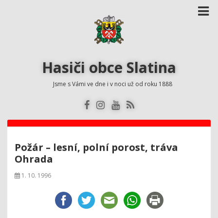
Hasiči obce Slatina
Jsme s Vámi ve dne i v noci už od roku 1888
Požár – lesní, polní porost, tráva
Ohrada
1. 10. 1996